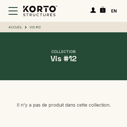
Passer
Panier
au
Connexion
EN
0
contenu
principal
ACCUEIL
VIS #12
COLLECTION
Vis #12
Il n'y a pas de produit dans cette collection.