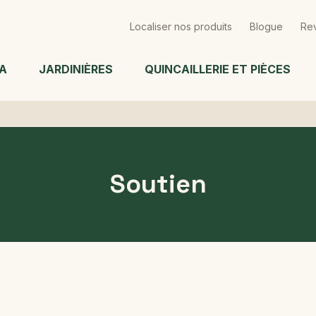
Passer
au
Localiser nos produits
Blogue
Re
contenu
principal
A
JARDINIÈRES
QUINCAILLERIE ET PIÈCES
Soutien