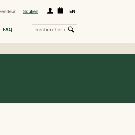
Panier
Connexion
vendeur
Soutien
EN
0
FAQ
RECHERCHE