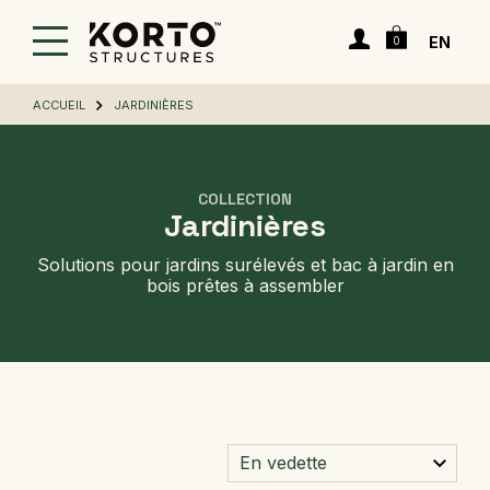
Passer
Panier
au
Connexion
EN
0
contenu
principal
ACCUEIL
JARDINIÈRES
COLLECTION
Jardinières
Solutions pour jardins surélevés et bac à jardin en
bois prêtes à assembler