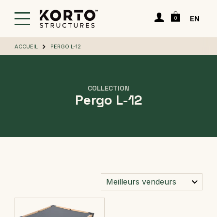
Passer
Panier
au
Connexion
EN
0
contenu
principal
ACCUEIL
PERGO L-12
COLLECTION
Pergo L-12