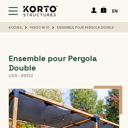
Passer
Panier
au
Connexion
EN
0
contenu
principal
ACCUEIL
PERGO W-10
ENSEMBLE POUR PERGOLA DOUBLE
Ensemble pour Pergola
Double
UGS :
49102