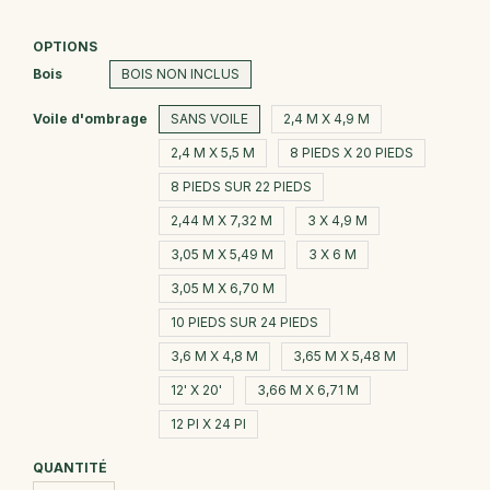
OPTIONS
Bois
BOIS NON INCLUS
Voile d'ombrage
SANS VOILE
2,4 M X 4,9 M
2,4 M X 5,5 M
8 PIEDS X 20 PIEDS
8 PIEDS SUR 22 PIEDS
2,44 M X 7,32 M
3 X 4,9 M
3,05 M X 5,49 M
3 X 6 M
3,05 M X 6,70 M
10 PIEDS SUR 24 PIEDS
3,6 M X 4,8 M
3,65 M X 5,48 M
12' X 20'
3,66 M X 6,71 M
12 PI X 24 PI
QUANTITÉ