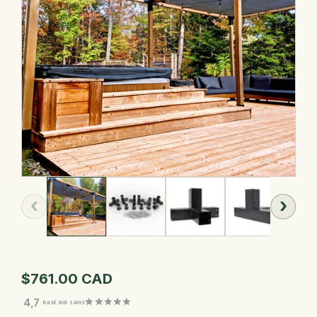
‹
›
$761.00 CAD
4,7
BASÉ SUR 3 AVIS