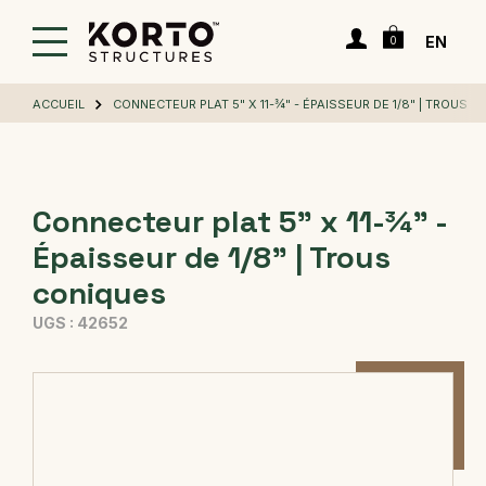
Passer
Panier
au
Connexion
EN
0
contenu
principal
ACCUEIL
CONNECTEUR PLAT 5" X 11-¾" - ÉPAISSEUR DE 1/8" | TROUS 
Connecteur plat 5" x 11-¾" -
Épaisseur de 1/8" | Trous
coniques
UGS :
42652