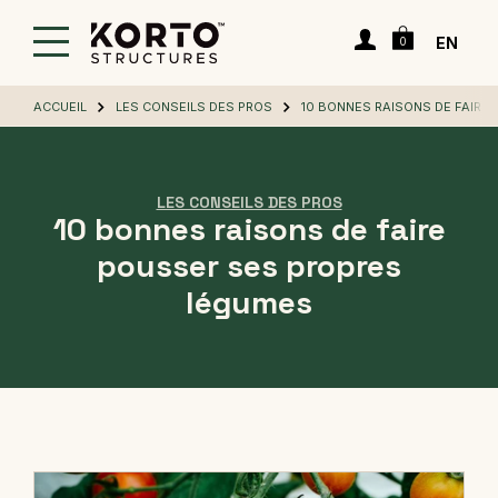
Passer
Panier
au
Connexion
EN
0
contenu
principal
ACCUEIL
LES CONSEILS DES PROS
10 BONNES RAISONS DE FAIRE
LES CONSEILS DES PROS
10 bonnes raisons de faire
pousser ses propres
légumes